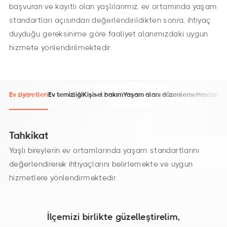
başvuran ve kayıtlı olan yaşlılarımız, ev ortamında yaşam
standartları açısından değerlendirildikten sonra, ihtiyaç
duyduğu gereksinime göre faaliyet alanımızdaki uygun
hizmete yönlendirilmektedir.
Ev ziyaretleri
Ev temizliği
Kişisel bakım
Yaşam alanı düzenleme
Hastane iş
Tahkikat
Yaşlı bireylerin ev ortamlarında yaşam standartlarını
değerlendirerek ihtiyaçlarını belirlemekte ve uygun
hizmetlere yönlendirmektedir.
İlçemizi birlikte güzelleştirelim,