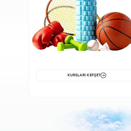
Kendin
İçin Bir
Adım At,
Sana en
uygun
kurslarımızdan
birini seç.
KURSLARI KEFŞET