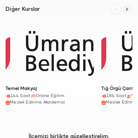
Diğer Kurslar
Temel Makyaj
Tığ Örgü Çanta
144 Saat
Online Eğitim
184 Saat
Yü
Meslek Edinme Akademisi
Meslek Edinme
İlçemizi birlikte güzelleştirelim,